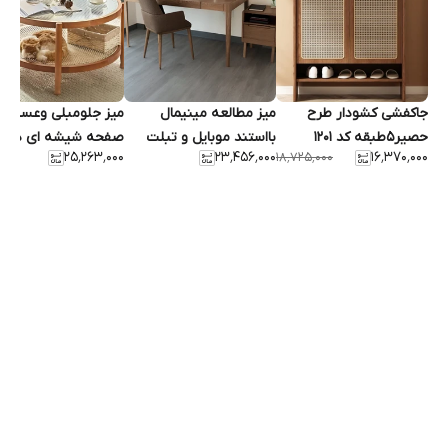
جاکفشی کشودار طرح
میز مطالعه مینیمال
میز جلومبلی وعسلی گ
حصیر۵طبقه کد ۱۲۰۱
بااستند موبایل و تبلت
صفحه شیشه ای دو ط
۲۵٬۲۶۳٬۰۰۰
۲۳٬۴۵۶٬۰۰۰
۱۶٬۳۷۰٬۰۰۰
۱۸٬۷۲۵٬۰۰۰
درب مخفی کشو مگنتی
کد1403
کد 1104