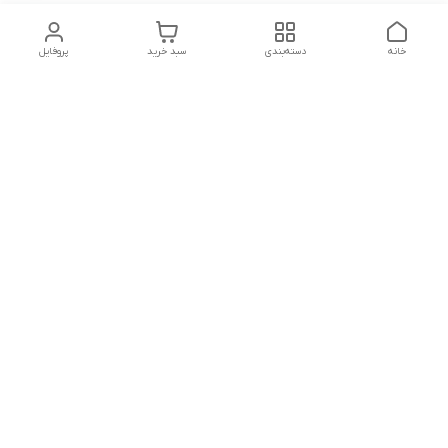
خانه
دسته‌بندی
سبد خرید
پروفایل
دسترسی سریع
تماس با ما
قوانین و مقررات
درباره ما
نظرات وشکایات
سیاست حریم خصوصی
شماره تماس
09153231404