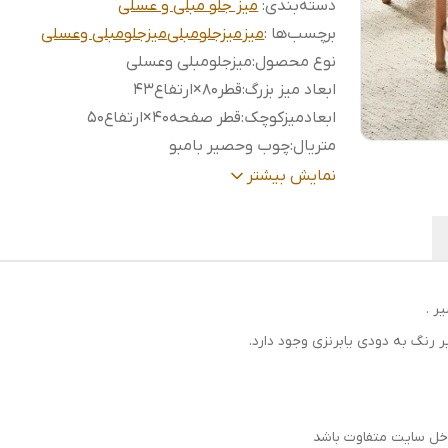
دسته‌بندی
:
میز جلو مبلی و عسلی
برچسب‌ها :
میز
میزجلومبلی
میزجلومبلی وعسلی
نوع محصول
:
میزجلومبلی وعسلی
ابعاد میز بزرگ
:
قطر80×ارتفاع۴۳
ابعادمیزکوچک
:
قطر صفحه۴۰×ارتفاع۵۰
متریال
:
چوب وحصیر بامبو
رنگ محصول
:
گردویی روشن ،مشکی
نمایش بیشتر
کد محصول
:
۱۴۰3
ر .
رنگ به دودی یابرنزی وجود دارد.
خل سایت متفاوت باشد