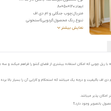
ابعاد
:
۱۲۰×۵۰×۸۰
متریال
:
چوب جنگلی و ام دی اف
تنوع رنگ محصول
:
گردویی|استخونی
نوع ریل کشوهای بالا
:
ریل چوبی
نمایش بیشتر
نوع ریل کشوهای پایین
:
فلزی سه تکه
مت بالای صفحه با ریل چوبی که امکان استفاده بیشتری از فضای کشو را فراهم میکند و
اف باکیفیت و درجه یک میباشد که استحکام و کارایی آن را بسیار بالا برده 
ول باتصویر وجود دارد.❗️