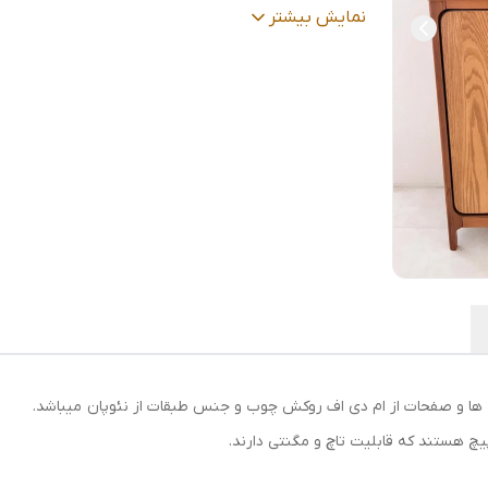
رنگ
:
خودرنگ گردویی
نمایش بیشتر
قابلیت
درب لولا آرام بنددرجه یک چهار پیچ،باز شدن 
ها
:
مگنتی ،درب ها تماما از ام دی اف روکش چوب