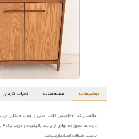
توضیحات
مشخصات
نظرات کاربران
جاکفشی کد ۱۲۰۲|جنس کلاف اصلی از چوب جنگلی، درب ها و صفحات از ام دی اف روکش چوب و جنس طبقات از نئوپان میباشد.
درب ها مجهز به لولای ارام بند باکیفیت و درجه یک ۴ پیچ هستند که قابلیت تاچ و مگنتی دارند.
فاصله طبقات استاندارمیباشد