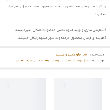
و دکوراسیون قابل ست شدن هستند،به صورت سه عددی زیر هم قرار
میگیرند.
‼️سفارشی سازی وتولید انبوه تمامی محصولات امکان پذیرمیباشد.
‼️هزینه ی ارسال محصول درمحدوده شهر مشهدرایگان میباشد.
دسته‌بندی
:
میز جلو مبلی و عسلی
برچسب‌ها :
میززبرهمشو
میزعسلی
مبلمان
میزپذیرایی
میز
جلومبلی