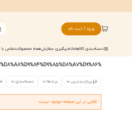
ورود / ثبت نام
دسته‌بندی کالاها
خانه
پیگیری سفارش
همه محصولات
تماس با م
%D9%85%D8%A8%D9%84%D9%85%D8%A7%D9%86
پربازدیدترین
برندها
دسته‌بندی
فق
کالایی در این صفحه موجود نیست