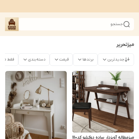
جستجو
میزتحریر
جدیدترین
برندها
قیمت
دسته‌بندی
فقط محص
میزمطاله آویزدار ساده دوکشو کد۱۱۱۰